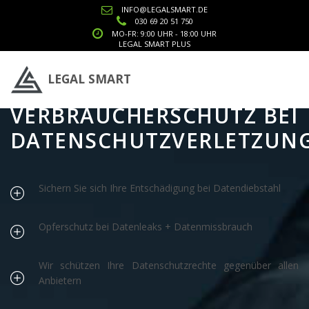
INFO@LEGALSMART.DE
030 69 20 51 750
MO-FR: 9:00 UHR - 18:00 UHR
LEGAL SMART PLUS
LEGAL SMART
VERBRAUCHERSCHUTZ BEI
DATENSCHUTZVERLETZUN
Sichern Sie sich Ihre Entschädigung bei Datendiebstahl
Opferschutz bei Datenleaks + Datenmissbrauch
Wir schützen Ihre Datenschutzrechte gegenüber allen
Anbietern