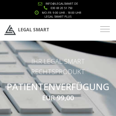
INFO@LEGALSMART.DE
Notice
: Undefined index: cookie_user in
030 69 20 51 750
MO-FR: 9:00 UHR - 18:00 UHR
/var/www/html/rechtsprodukt.php
on line
7
LEGAL SMART PLUS
LEGAL SMART
IHR LEGAL SMART
RECHTSPRODUKT
PATIENTENVERFÜGUNG
EUR 99,00