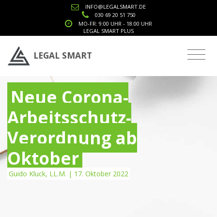
INFO@LEGALSMART.DE
030 69 20 51 750
MO-FR: 9:00 UHR - 18:00 UHR
LEGAL SMART PLUS
LEGAL SMART
Neue Corona-
Arbeitsschutz-
Verordnung ab
Oktober
Guido Kluck, LL.M. | 17. Oktober 2022