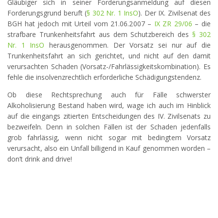
Gläubiger sich in seiner Forderungsanmeldung auf diesen
Forderungsgrund beruft (
§ 302 Nr. 1 InsO
). Der IX. Zivilsenat des
BGH hat jedoch mit Urteil vom 21.06.2007 –
IX ZR 29/06
– die
strafbare Trunkenheitsfahrt aus dem Schutzbereich des
§ 302
Nr. 1 InsO
herausgenommen. Der Vorsatz sei nur auf die
Trunkenheitsfahrt an sich gerichtet, und nicht auf den damit
verursachten Schaden (Vorsatz-/Fahrlässigkeitskombination). Es
fehle die insolvenzrechtlich erforderliche Schädigungstendenz.
Ob diese Rechtsprechung auch für Fälle schwerster
Alkoholisierung Bestand haben wird, wage ich auch im Hinblick
auf die eingangs zitierten Entscheidungen des IV. Zivilsenats zu
bezweifeln. Denn in solchen Fällen ist der Schaden jedenfalls
grob fahrlässig, wenn nicht sogar mit bedingtem Vorsatz
verursacht, also ein Unfall billigend in Kauf genommen worden –
don’t drink and drive!