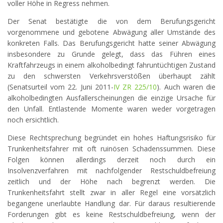
voller Höhe in Regress nehmen.
Der Senat bestätigte die von dem Berufungsgericht
vorgenommene und gebotene Abwägung aller Umstände des
konkreten Falls. Das Berufungsgericht hatte seiner Abwägung
insbesondere zu Grunde gelegt, dass das Führen eines
Kraftfahrzeugs in einem alkoholbedingt fahruntüchtigen Zustand
zu den schwersten Verkehrsverstößen überhaupt zählt
(Senatsurteil vom 22. Juni 2011-
IV ZR 225/10
). Auch waren die
alkoholbedingten Ausfallerscheinungen die einzige Ursache für
den Unfall. Entlastende Momente waren weder vorgetragen
noch ersichtlich.
Diese Rechtsprechung begründet ein hohes Haftungsrisiko für
Trunkenheitsfahrer mit oft ruinösen Schadenssummen. Diese
Folgen können allerdings derzeit noch durch ein
Insolvenzverfahren mit nachfolgender Restschuldbefreiung
zeitlich und der Höhe nach begrenzt werden. Die
Trunkenheitsfahrt stellt zwar in aller Regel eine vorsätzlich
begangene unerlaubte Handlung dar. Für daraus resultierende
Forderungen gibt es keine Restschuldbefreiung, wenn der