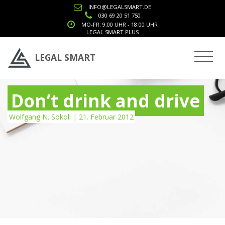
INFO@LEGALSMART.DE
030 69 20 51 750
MO-FR: 9:00 UHR - 18:00 UHR
LEGAL SMART PLUS
LEGAL SMART
Don’t drink and drive
Wolfgang N. Sokoll | 21. Februar 2012