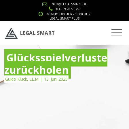
INFO@LEGALSMART.DE
030 69 20 51 750
MO-FR: 9:00 UHR - 18:00 UHR
LEGAL SMART PLUS
LEGAL SMART
Glücksspielverluste
zurückholen
Guido Kluck, LL.M. | 13. Juni 2020