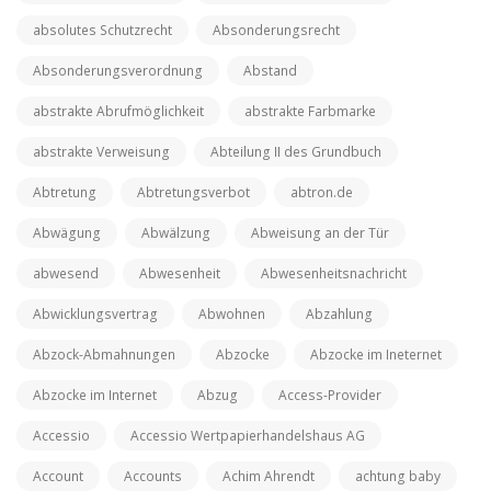
absolutes Schutzrecht
Absonderungsrecht
Absonderungsverordnung
Abstand
abstrakte Abrufmöglichkeit
abstrakte Farbmarke
abstrakte Verweisung
Abteilung II des Grundbuch
Abtretung
Abtretungsverbot
abtron.de
Abwägung
Abwälzung
Abweisung an der Tür
abwesend
Abwesenheit
Abwesenheitsnachricht
Abwicklungsvertrag
Abwohnen
Abzahlung
Abzock-Abmahnungen
Abzocke
Abzocke im Ineternet
Abzocke im Internet
Abzug
Access-Provider
Accessio
Accessio Wertpapierhandelshaus AG
Account
Accounts
Achim Ahrendt
achtung baby