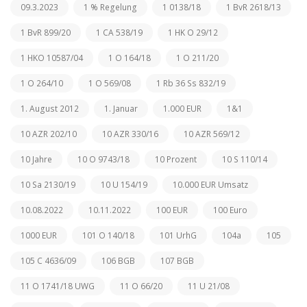
09.3.2023
1 % Regelung
1 0138/18
1 BvR 2618/13
1 BvR 899/20
1 CA 538/19
1 HK O 29/12
1 HKO 10587/04
1 O 164/18
1 O 211/20
1 O 264/10
1 O 569/08
1 Rb 36 Ss 832/19
1. August 2012
1. Januar
1.000 EUR
1&1
10 AZR 202/10
10 AZR 330/16
10 AZR 569/12
10 Jahre
10 O 9743/18
10 Prozent
10 S 110/14
10 Sa 2130/19
10 U 154/19
10.000 EUR Umsatz
10.08.2022
10.11.2022
100 EUR
100 Euro
1000 EUR
101 O 140/18
101 UrhG
104a
105
105 C 4636/09
106 BGB
107 BGB
11 O 1741/18 UWG
11 O 66/20
11 U 21/08