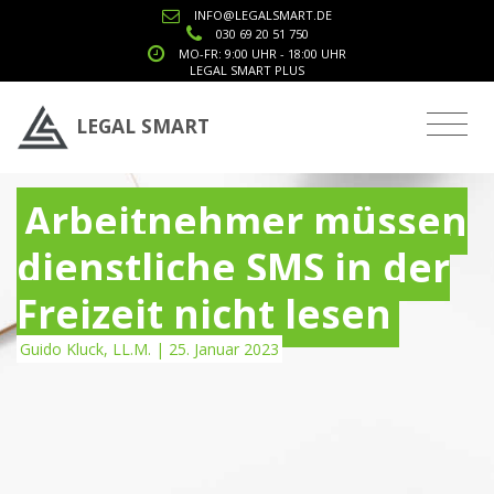
INFO@LEGALSMART.DE
030 69 20 51 750
MO-FR: 9:00 UHR - 18:00 UHR
LEGAL SMART PLUS
LEGAL SMART
Arbeitnehmer müssen
dienstliche SMS in der
Freizeit nicht lesen
Guido Kluck, LL.M. | 25. Januar 2023