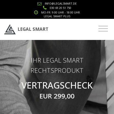
INFO@LEGALSMART.DE
Notice
: Undefined index: cookie_user in
030 69 20 51 750
MO-FR: 9:00 UHR - 18:00 UHR
/var/www/html/rechtsprodukt.php
on line
7
LEGAL SMART PLUS
LEGAL SMART
IHR LEGAL SMART
RECHTSPRODUKT
VERTRAGSCHECK
EUR 299,00