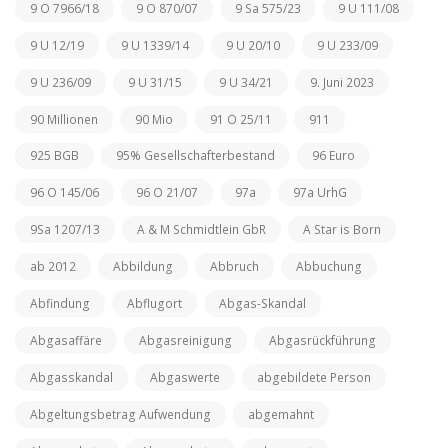
9 O 7966/18
9 O 870/07
9 Sa 575/23
9 U 111/08
9 U 12/19
9 U 1339/14
9 U 20/10
9 U 233/09
9 U 236/09
9 U 31/15
9 U 34/21
9. Juni 2023
90 Millionen
90 Mio
91 O 25/11
911
925 BGB
95% Gesellschafterbestand
96 Euro
96 O 145/06
96 O 21/07
97a
97a UrhG
9Sa 1207/13
A & M Schmidtlein GbR
A Star is Born
ab 2012
Abbildung
Abbruch
Abbuchung
Abfindung
Abflugort
Abgas-Skandal
Abgasaffäre
Abgasreinigung
Abgasrückführung
Abgasskandal
Abgaswerte
abgebildete Person
Abgeltungsbetrag Aufwendung
abgemahnt