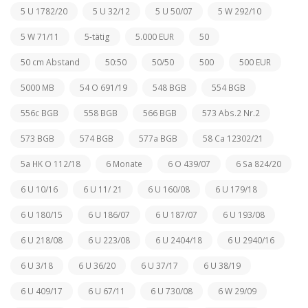
5 U 1782/20
5 U 32/12
5 U 50/07
5 W 292/10
5 W 71/11
5-tätig
5.000 EUR
50
50 cm Abstand
50:50
50/50
500
500 EUR
5000 MB
54 O 691/19
548 BGB
554 BGB
556c BGB
558 BGB
566 BGB
573 Abs.2 Nr.2
573 BGB
574 BGB
577a BGB
58 Ca 12302/21
5a HK O 112/18
6 Monate
6 O 439/07
6 Sa 824/20
6 U 10/16
6 U 11/ 21
6 U 160/08
6 U 179/18
6 U 180/15
6 U 186/07
6 U 187/07
6 U 193/08
6 U 218/08
6 U 223/08
6 U 2404/18
6 U 2940/16
6 U 3/18
6 U 36/20
6 U 37/17
6 U 38/19
6 U 409/17
6 U 67/11
6 U 730/08
6 W 29/09