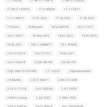
17 C 62/08
17 HK O 1734/19
17 HK O 2700/20
17 HK O 7439/18
17 O 490/06
17 U 134/17
17 U 146/19
17.01.2022
17.03.2022
17.05.2023
170 Euro
18 Monate
18 Sa 607/18
18 U 112/17
18 U 134/17
18. Mai 2010
18.01.2023
18.05.2010
18.05.2021
182 C 20688/17
19 C 474/09
19 O 5115/19
19 U 771/12
19.03.2021
1a O 1582/18
2 AZR 491/09
2 B 261/19
2 BJs 366/19-9 VS-NfD
2 C 133/21
2 Monatsmieten
2 R 86/08v
2-03 O 394/11
2-06 O 514/08
2-24 O 117/18
2-6 O 803/06
2-6 S 19/09
2-Klick-Lösung
2. Juli 2023
2. März 2022
2/27 O 100/20
2/3 O 283/18
20 C 2353/09-05