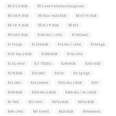
§§ 312 b BGB
§§ 5 und 6 Arbeitsschutzgesetz
§§ 536 ff. BGB
§§ 562a -562d BGB
§§ 677 ff. BGB
§§ 741 ff. BGB
§§ 812 ff. BGB
§§ 873
§§164 ff. BGB
§106 Abs.1 UrhG
§106GewO
§119-bgb
§1234 BGB
§16 Abs.1 UrhG
§164-bgb
§167 Abs.2 BGB
§1896 BGB
§19a UrhG
§2 DL-InfoV
§21 TDDDG
§249 BGB
§263 StGB
§278 BGB
§29 GBO
§312e
§312g-bgb
§32 GBO
§34 GmbHG
§355 Abs.2 BGB
§357
§399 BGB
§439 Abs.3 BGB
§489 Abs.1 Nr.3 BGB
§5 TMG
§53 UrhG
§675u BGB
§675v BGB
§69c UrhG
§81 FamFG
§826 BGB
§9 MarkenG