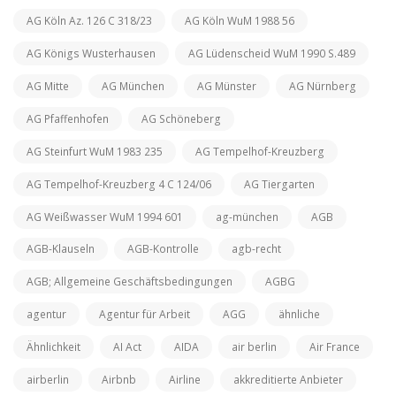
AG Köln Az. 126 C 318/23
AG Köln WuM 1988 56
AG Königs Wusterhausen
AG Lüdenscheid WuM 1990 S.489
AG Mitte
AG München
AG Münster
AG Nürnberg
AG Pfaffenhofen
AG Schöneberg
AG Steinfurt WuM 1983 235
AG Tempelhof-Kreuzberg
AG Tempelhof-Kreuzberg 4 C 124/06
AG Tiergarten
AG Weißwasser WuM 1994 601
ag-münchen
AGB
AGB-Klauseln
AGB-Kontrolle
agb-recht
AGB; Allgemeine Geschäftsbedingungen
AGBG
agentur
Agentur für Arbeit
AGG
ähnliche
Ähnlichkeit
AI Act
AIDA
air berlin
Air France
airberlin
Airbnb
Airline
akkreditierte Anbieter