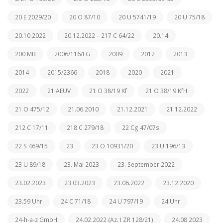
20 E 2029/20
20 O 87/10
20 U 5741/19
20 U 75/18
20.10.2022
20.12.2022 – 217 C 64/22
20.14
200 MB
2006/116/EG
2009
2012
2013
2014
2015/2366
2018
2020
2021
2022
21 AEUV
21 O 38/19 Kf
21 O 38/19 KfH
21 O 475/12
21.06.2010
21.12.2021
21.12.2022
212 C 17/11
218 C 279/18
22 Cg 47/07s
22 S 469/15
23
23 O 10931/20
23 U 196/13
23 U 89/18
23. Mai 2023
23. September 2022
23.02.2023
23.03.2023
23.06.2022
23.12.2020
23.59 Uhr
24 C 71/18
24 U 797/19
24 Uhr
24-h-a-z GmbH
24.02.2022 (Az. I ZR 128/21)
24.08.2023