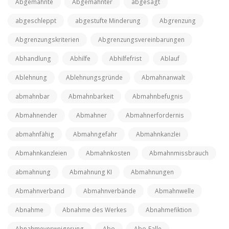
Abgemahnte
Abgemahnter
abgesagt
abgeschleppt
abgestufte Minderung
Abgrenzung
Abgrenzungskriterien
Abgrenzungsvereinbarungen
Abhandlung
Abhilfe
Abhilfefrist
Ablauf
Ablehnung
Ablehnungsgründe
Abmahnanwalt
abmahnbar
Abmahnbarkeit
Abmahnbefugnis
Abmahnender
Abmahner
Abmahnerfordernis
abmahnfähig
Abmahngefahr
Abmahnkanzlei
Abmahnkanzleien
Abmahnkosten
Abmahnmissbrauch
abmahnung
Abmahnung KI
Abmahnungen
Abmahnverband
Abmahnverbände
Abmahnwelle
Abnahme
Abnahme des Werkes
Abnahmefiktion
Abnahmeverweigerung
Abo
Abo-Falle