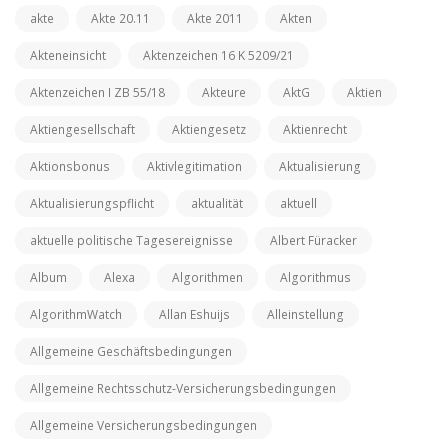
akte
Akte 20.11
Akte 2011
Akten
Akteneinsicht
Aktenzeichen 16 K 5209/21
Aktenzeichen I ZB 55/18
Akteure
AktG
Aktien
Aktiengesellschaft
Aktiengesetz
Aktienrecht
Aktionsbonus
Aktivlegitimation
Aktualisierung
Aktualisierungspflicht
aktualität
aktuell
aktuelle politische Tagesereignisse
Albert Füracker
Album
Alexa
Algorithmen
Algorithmus
AlgorithmWatch
Allan Eshuijs
Alleinstellung
Allgemeine Geschäftsbedingungen
Allgemeine Rechtsschutz-Versicherungsbedingungen
Allgemeine Versicherungsbedingungen