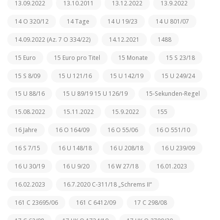
13.09.2022
13.10.2011
13.12.2022
13.9.2022
14 O 320/12
14 Tage
14 U 19/23
14 U 801/07
14.09.2022 (Az. 7 O 334/22)
14.12.2021
1488
15 Euro
15 Euro pro Titel
15 Monate
15 S 23/18
15 S 8/09
15 U 121/16
15 U 142/19
15 U 249/24
15 U 88/16
15 U 89/19 15 U 126/19
15-Sekunden-Regel
15.08.2022
15.11.2022
15.9.2022
155
16 Jahre
16 O 164/09
16 O 55/06
16 O 551/10
16 S 7/15
16 U 148/18
16 U 208/18
16 U 239/09
16 U 30/19
16 U 9/20
16 W 27/18
16.01.2023
16.02.2023
16.7.2020 C-311/18 „Schrems II“
161 C 23695/06
161 C 6412/09
17 C 298/08