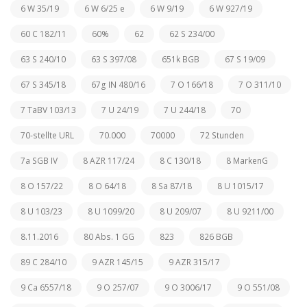
6 W 35/19
6 W 6/25 e
6 W 9/19
6 W 927/19
60 C 182/11
60%
62
62 S 234/00
63 S 240/10
63 S 397/08
651k BGB
67 S 19/09
67 S 345/18
67g IN 480/16
7 O 166/18
7 O 311/10
7 TaBV 103/13
7 U 24/19
7 U 244/18
70
70-stellte URL
70.000
70000
72 Stunden
7a SGB IV
8 AZR 117/24
8 C 130/18
8 MarkenG
8 O 157/22
8 O 64/18
8 Sa 87/18
8 U 1015/17
8 U 103/23
8 U 1099/20
8 U 209/07
8 U 9211/00
8.11.2016
80 Abs. 1 GG
823
826 BGB
89 C 284/10
9 AZR 145/15
9 AZR 315/17
9 Ca 6557/18
9 O 257/07
9 O 3006/17
9 O 551/08