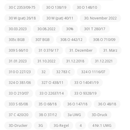
30 C 2353/09-75
30 O 138/19
30 O 148/10
30 W (pat) 26/18
30 W (pat) 40/11
30. November 2022
30.03.2023
30.08.2022
30%
301 T 280/17
305c BGB
307 BGB
308 O 442/12
308 O 710/09
309 S 66/10
31 0 376/ 17
31. Dezember
31. März
31.01.2023
31.10.2022
31.12.2018
31.12.2021
310 O 227/23
32
32 783 C
324 O 1116/07
324 O 381/06
327 O 438/11
33 O 14041/19
33 O 210/07
33 O 22637/14
33 O 9328/19
333 S 65/08
35 O 68/18
36 O 147/18
36 O 48/18
37 C 420/20
38 O 37/12
3a UWG
3D-Druck
3D-Drucker
3G
3G-Regel
4
4 Nr.1 UWG