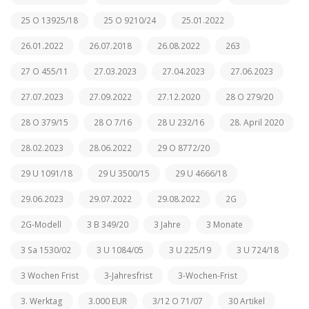
25 O 13925/18
25 O 9210/24
25.01.2022
26.01.2022
26.07.2018
26.08.2022
263
27 O 455/11
27.03.2023
27.04.2023
27.06.2023
27.07.2023
27.09.2022
27.12.2020
28 O 279/20
28 O 379/15
28 O 7/16
28 U 232/16
28. April 2020
28.02.2023
28.06.2022
29 O 8772/20
29 U 1091/18
29 U 3500/15
29 U 4666/18
29.06.2023
29.07.2022
29.08.2022
2G
2G-Modell
3 B 349/20
3 Jahre
3 Monate
3 Sa 1530/02
3 U 1084/05
3 U 225/19
3 U 724/18
3 Wochen Frist
3-Jahresfrist
3-Wochen-Frist
3. Werktag
3.000 EUR
3/12 O 71/07
30 Artikel