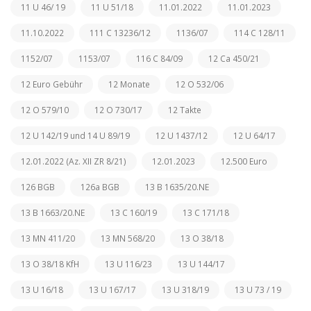
11 U 46/ 19
11 U 51/18
11.01.2022
11.01.2023
11.10.2022
111 C 13236/12
1136/07
114 C 128/11
1152/07
1153/07
116 C 84/09
12 Ca 450/21
12 Euro Gebühr
12 Monate
12 O 532/06
12 O 579/10
12 O 730/17
12 Takte
12 U 142/19 und 14 U 89/19
12 U 1437/12
12 U 64/17
12.01.2022 (Az. XII ZR 8/21)
12.01.2023
12.500 Euro
126 BGB
126a BGB
13 B 1635/20.NE
13 B 1663/20.NE
13 C 160/19
13 C 171/18
13 MN 411/20
13 MN 568/20
13 O 38/18
13 O 38/18 KfH
13 U 116/23
13 U 144/17
13 U 16/18
13 U 167/17
13 U 318/19
13 U 73 / 19