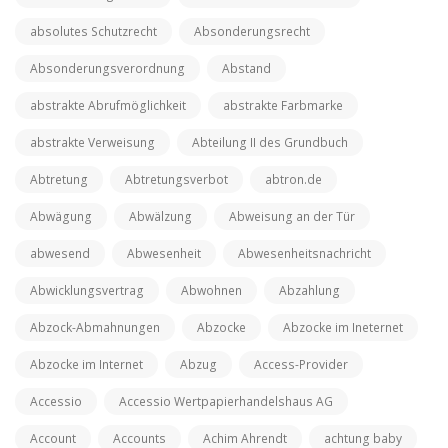
absolutes Schutzrecht
Absonderungsrecht
Absonderungsverordnung
Abstand
abstrakte Abrufmöglichkeit
abstrakte Farbmarke
abstrakte Verweisung
Abteilung II des Grundbuch
Abtretung
Abtretungsverbot
abtron.de
Abwägung
Abwälzung
Abweisung an der Tür
abwesend
Abwesenheit
Abwesenheitsnachricht
Abwicklungsvertrag
Abwohnen
Abzahlung
Abzock-Abmahnungen
Abzocke
Abzocke im Ineternet
Abzocke im Internet
Abzug
Access-Provider
Accessio
Accessio Wertpapierhandelshaus AG
Account
Accounts
Achim Ahrendt
achtung baby