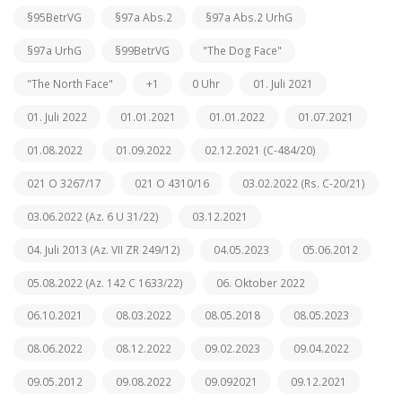
§95BetrVG
§97a Abs.2
§97a Abs.2 UrhG
§97a UrhG
§99BetrVG
"The Dog Face"
"The North Face"
+1
0 Uhr
01. Juli 2021
01. Juli 2022
01.01.2021
01.01.2022
01.07.2021
01.08.2022
01.09.2022
02.12.2021 (C-484/20)
021 O 3267/17
021 O 4310/16
03.02.2022 (Rs. C-20/21)
03.06.2022 (Az. 6 U 31/22)
03.12.2021
04. Juli 2013 (Az. VII ZR 249/12)
04.05.2023
05.06.2012
05.08.2022 (Az. 142 C 1633/22)
06. Oktober 2022
06.10.2021
08.03.2022
08.05.2018
08.05.2023
08.06.2022
08.12.2022
09.02.2023
09.04.2022
09.05.2012
09.08.2022
09.092021
09.12.2021