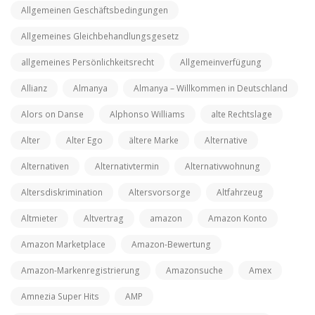
Allgemeinen Geschäftsbedingungen
Allgemeines Gleichbehandlungsgesetz
allgemeines Persönlichkeitsrecht
Allgemeinverfügung
Allianz
Almanya
Almanya – Willkommen in Deutschland
Alors on Danse
Alphonso Williams
alte Rechtslage
Alter
Alter Ego
ältere Marke
Alternative
Alternativen
Alternativtermin
Alternativwohnung
Altersdiskrimination
Altersvorsorge
Altfahrzeug
Altmieter
Altvertrag
amazon
Amazon Konto
Amazon Marketplace
Amazon-Bewertung
Amazon-Markenregistrierung
Amazonsuche
Amex
Amnezia Super Hits
AMP