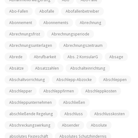
Abo-Fallen
Abofalle
Abofallenbetreiber
Abonnement
Abonnements
Abrechnung
Abrechnungsfrist
Abrechnungsperiode
Abrechnungsunterlagen
Abrechnungszeitraum
Abrede
Abrufbarkeit
Abs. 2 KonsularG
Absage
Absätze
Absatzzahlen
Abschalteinrichtung
Abschaltvorrichtung
Abschlepp-Abzocke
Abschleppen
Abschlepper
Abschleppfirmen
Abschleppkosten
Abschleppunternehmen
Abschließen
abschließende Regelung
Abschluss
Abschlusskosten
Abschreckungswirkung
Absender
Absolute
absolutes Fixgeschäft
Absolutes Schutzhindernis