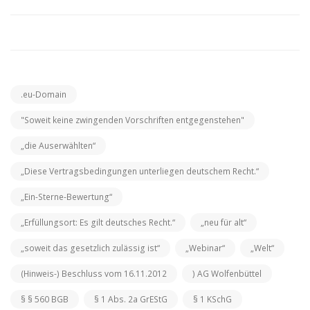
.eu-Domain
"Soweit keine zwingenden Vorschriften entgegenstehen"
„die Auserwählten“
„Diese Vertragsbedingungen unterliegen deutschem Recht.“
„Ein-Sterne-Bewertung“
„Erfüllungsort: Es gilt deutsches Recht.“
„neu für alt“
„soweit das gesetzlich zulässig ist“
„Webinar“
„Welt“
(Hinweis-) Beschluss vom 16.11.2012
) AG Wolfenbüttel
§ § 560 BGB
§ 1 Abs. 2a GrEStG
§ 1 KSchG