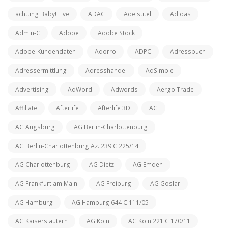
achtung Baby! Live
ADAC
Adelstitel
Adidas
Admin-C
Adobe
Adobe Stock
Adobe-Kundendaten
Adorro
ADPC
Adressbuch
Adressermittlung
Adresshandel
AdSimple
Advertising
AdWord
Adwords
Aergo Trade
Affiliate
Afterlife
Afterlife 3D
AG
AG Augsburg
AG Berlin-Charlottenburg
AG Berlin-Charlottenburg Az. 239 C 225/14
AG Charlottenburg
AG Dietz
AG Emden
AG Frankfurt am Main
AG Freiburg
AG Goslar
AG Hamburg
AG Hamburg 644 C 111/05
AG Kaiserslautern
AG Köln
AG Köln 221 C 170/11