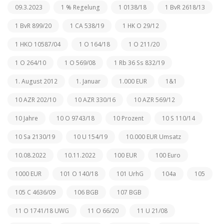
09.3.2023
1 % Regelung
1 0138/18
1 BvR 2618/13
1 BvR 899/20
1 CA 538/19
1 HK O 29/12
1 HKO 10587/04
1 O 164/18
1 O 211/20
1 O 264/10
1 O 569/08
1 Rb 36 Ss 832/19
1. August 2012
1. Januar
1.000 EUR
1&1
10 AZR 202/10
10 AZR 330/16
10 AZR 569/12
10 Jahre
10 O 9743/18
10 Prozent
10 S 110/14
10 Sa 2130/19
10 U 154/19
10.000 EUR Umsatz
10.08.2022
10.11.2022
100 EUR
100 Euro
1000 EUR
101 O 140/18
101 UrhG
104a
105
105 C 4636/09
106 BGB
107 BGB
11 O 1741/18 UWG
11 O 66/20
11 U 21/08