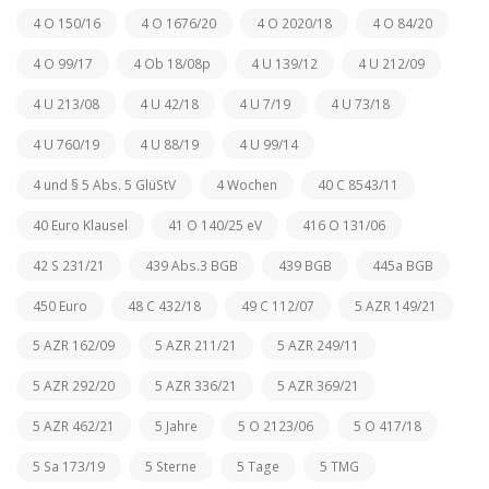
4 O 150/16
4 O 1676/20
4 O 2020/18
4 O 84/20
4 O 99/17
4 Ob 18/08p
4 U 139/12
4 U 212/09
4 U 213/08
4 U 42/18
4 U 7/19
4 U 73/18
4 U 760/19
4 U 88/19
4 U 99/14
4 und § 5 Abs. 5 GlüStV
4 Wochen
40 C 8543/11
40 Euro Klausel
41 O 140/25 eV
416 O 131/06
42 S 231/21
439 Abs.3 BGB
439 BGB
445a BGB
450 Euro
48 C 432/18
49 C 112/07
5 AZR 149/21
5 AZR 162/09
5 AZR 211/21
5 AZR 249/11
5 AZR 292/20
5 AZR 336/21
5 AZR 369/21
5 AZR 462/21
5 Jahre
5 O 2123/06
5 O 417/18
5 Sa 173/19
5 Sterne
5 Tage
5 TMG