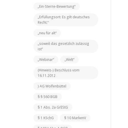
„Ein-Sterne-Bewertung“
„Erfüllungsort: Es gilt deutsches
Recht.“
„neu für alt“
„soweit das gesetzlich zulässig
ist“
„Webinar“
„Welt“
(Hinweis-) Beschluss vom
16.11.2012
) AG Wolfenbüttel
§ § 560 BGB
§ 1 Abs. 2a GrEStG
§ 1 KSchG
§ 10 MarkenV