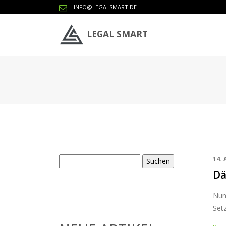
INFO@LEGALSMART.DE
LEGAL SMART
Suchen
14. 
nach:
Dä
Nun
Set