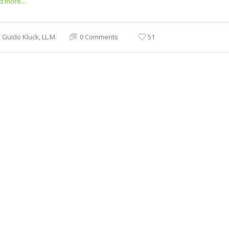
 more...
Guido Kluck, LL.M.
0 Comments
51