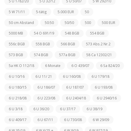
5 U 1782/20
5 U 32/12
5 U 50/07
5 W 292/10
5 W 71/11
5-tätig
5.000 EUR
50
50 cm Abstand
50:50
50/50
500
500 EUR
5000 MB
54 O 691/19
548 BGB
554 BGB
556c BGB
558 BGB
566 BGB
573 Abs.2 Nr.2
573 BGB
574 BGB
577a BGB
58 Ca 12302/21
5a HK O 112/18
6 Monate
6 O 439/07
6 Sa 824/20
6 U 10/16
6 U 11/ 21
6 U 160/08
6 U 179/18
6 U 180/15
6 U 186/07
6 U 187/07
6 U 193/08
6 U 218/08
6 U 223/08
6 U 2404/18
6 U 2940/16
6 U 3/18
6 U 36/20
6 U 37/17
6 U 38/19
6 U 409/17
6 U 67/11
6 U 730/08
6 W 29/09
6 W 35/19
6 W 6/25 e
6 W 9/19
6 W 927/19