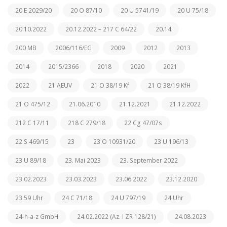
20 E 2029/20
20 O 87/10
20 U 5741/19
20 U 75/18
20.10.2022
20.12.2022 – 217 C 64/22
20.14
200 MB
2006/116/EG
2009
2012
2013
2014
2015/2366
2018
2020
2021
2022
21 AEUV
21 O 38/19 Kf
21 O 38/19 KfH
21 O 475/12
21.06.2010
21.12.2021
21.12.2022
212 C 17/11
218 C 279/18
22 Cg 47/07s
22 S 469/15
23
23 O 10931/20
23 U 196/13
23 U 89/18
23. Mai 2023
23. September 2022
23.02.2023
23.03.2023
23.06.2022
23.12.2020
23.59 Uhr
24 C 71/18
24 U 797/19
24 Uhr
24-h-a-z GmbH
24.02.2022 (Az. I ZR 128/21)
24.08.2023