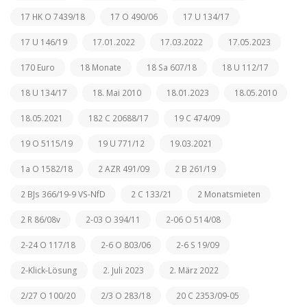
17 HK O 7439/18
17 O 490/06
17 U 134/17
17 U 146/19
17.01.2022
17.03.2022
17.05.2023
170 Euro
18 Monate
18 Sa 607/18
18 U 112/17
18 U 134/17
18. Mai 2010
18.01.2023
18.05.2010
18.05.2021
182 C 20688/17
19 C 474/09
19 O 5115/19
19 U 771/12
19.03.2021
1a O 1582/18
2 AZR 491/09
2 B 261/19
2 BJs 366/19-9 VS-NfD
2 C 133/21
2 Monatsmieten
2 R 86/08v
2-03 O 394/11
2-06 O 514/08
2-24 O 117/18
2-6 O 803/06
2-6 S 19/09
2-Klick-Lösung
2. Juli 2023
2. März 2022
2/27 O 100/20
2/3 O 283/18
20 C 2353/09-05