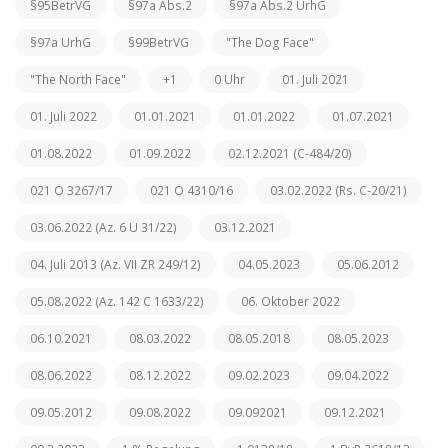
§95BetrVG
§97a Abs.2
§97a Abs.2 UrhG
§97a UrhG
§99BetrVG
"The Dog Face"
"The North Face"
+1
0 Uhr
01. Juli 2021
01. Juli 2022
01.01.2021
01.01.2022
01.07.2021
01.08.2022
01.09.2022
02.12.2021 (C-484/20)
021 O 3267/17
021 O 4310/16
03.02.2022 (Rs. C-20/21)
03.06.2022 (Az. 6 U 31/22)
03.12.2021
04. Juli 2013 (Az. VII ZR 249/12)
04.05.2023
05.06.2012
05.08.2022 (Az. 142 C 1633/22)
06. Oktober 2022
06.10.2021
08.03.2022
08.05.2018
08.05.2023
08.06.2022
08.12.2022
09.02.2023
09.04.2022
09.05.2012
09.08.2022
09.092021
09.12.2021