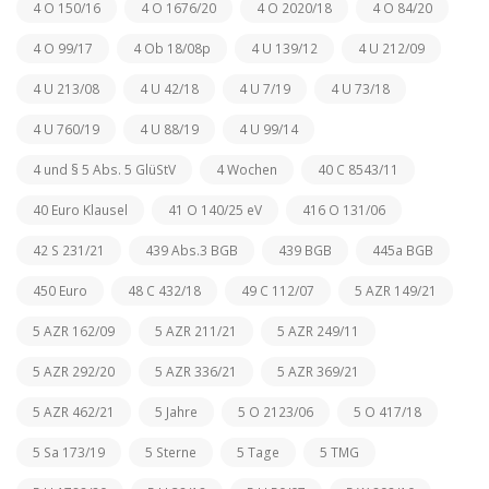
4 O 150/16
4 O 1676/20
4 O 2020/18
4 O 84/20
4 O 99/17
4 Ob 18/08p
4 U 139/12
4 U 212/09
4 U 213/08
4 U 42/18
4 U 7/19
4 U 73/18
4 U 760/19
4 U 88/19
4 U 99/14
4 und § 5 Abs. 5 GlüStV
4 Wochen
40 C 8543/11
40 Euro Klausel
41 O 140/25 eV
416 O 131/06
42 S 231/21
439 Abs.3 BGB
439 BGB
445a BGB
450 Euro
48 C 432/18
49 C 112/07
5 AZR 149/21
5 AZR 162/09
5 AZR 211/21
5 AZR 249/11
5 AZR 292/20
5 AZR 336/21
5 AZR 369/21
5 AZR 462/21
5 Jahre
5 O 2123/06
5 O 417/18
5 Sa 173/19
5 Sterne
5 Tage
5 TMG