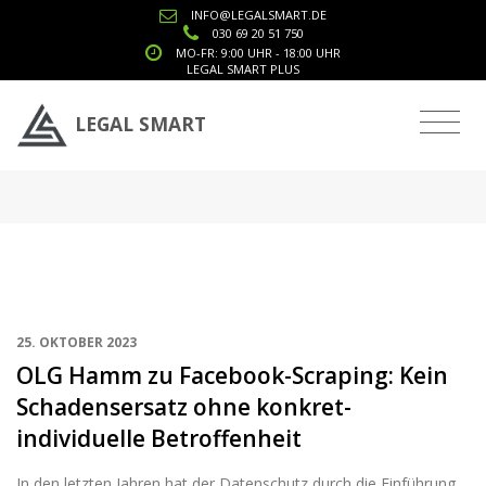
INFO@LEGALSMART.DE
030 69 20 51 750
MO-FR: 9:00 UHR - 18:00 UHR
LEGAL SMART PLUS
Tag: Datenverarbeitung
LEGAL SMART
25. OKTOBER 2023
OLG Hamm zu Facebook-Scraping: Kein
Schadensersatz ohne konkret-
individuelle Betroffenheit
In den letzten Jahren hat der Datenschutz durch die Einführung