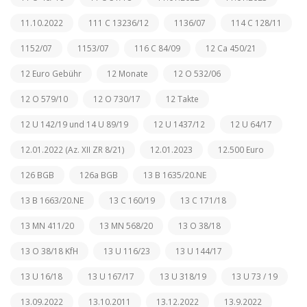
11.10.2022
111 C 13236/12
1136/07
114 C 128/11
1152/07
1153/07
116 C 84/09
12 Ca 450/21
12 Euro Gebühr
12 Monate
12 O 532/06
12 O 579/10
12 O 730/17
12 Takte
12 U 142/19 und 14 U 89/19
12 U 1437/12
12 U 64/17
12.01.2022 (Az. XII ZR 8/21)
12.01.2023
12.500 Euro
126 BGB
126a BGB
13 B 1635/20.NE
13 B 1663/20.NE
13 C 160/19
13 C 171/18
13 MN 411/20
13 MN 568/20
13 O 38/18
13 O 38/18 KfH
13 U 116/23
13 U 144/17
13 U 16/18
13 U 167/17
13 U 318/19
13 U 73 / 19
13.09.2022
13.10.2011
13.12.2022
13.9.2022