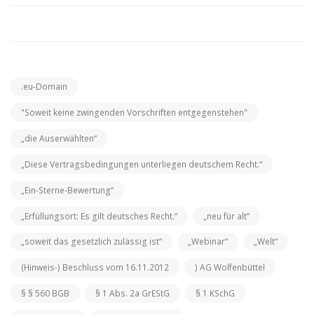
.eu-Domain
"Soweit keine zwingenden Vorschriften entgegenstehen"
„die Auserwählten“
„Diese Vertragsbedingungen unterliegen deutschem Recht.“
„Ein-Sterne-Bewertung“
„Erfüllungsort: Es gilt deutsches Recht.“
„neu für alt“
„soweit das gesetzlich zulässig ist“
„Webinar“
„Welt“
(Hinweis-) Beschluss vom 16.11.2012
) AG Wolfenbüttel
§ § 560 BGB
§ 1 Abs. 2a GrEStG
§ 1 KSchG