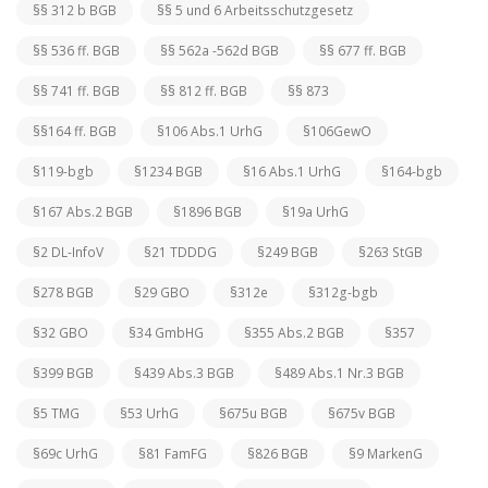
§§ 312 b BGB
§§ 5 und 6 Arbeitsschutzgesetz
§§ 536 ff. BGB
§§ 562a -562d BGB
§§ 677 ff. BGB
§§ 741 ff. BGB
§§ 812 ff. BGB
§§ 873
§§164 ff. BGB
§106 Abs.1 UrhG
§106GewO
§119-bgb
§1234 BGB
§16 Abs.1 UrhG
§164-bgb
§167 Abs.2 BGB
§1896 BGB
§19a UrhG
§2 DL-InfoV
§21 TDDDG
§249 BGB
§263 StGB
§278 BGB
§29 GBO
§312e
§312g-bgb
§32 GBO
§34 GmbHG
§355 Abs.2 BGB
§357
§399 BGB
§439 Abs.3 BGB
§489 Abs.1 Nr.3 BGB
§5 TMG
§53 UrhG
§675u BGB
§675v BGB
§69c UrhG
§81 FamFG
§826 BGB
§9 MarkenG