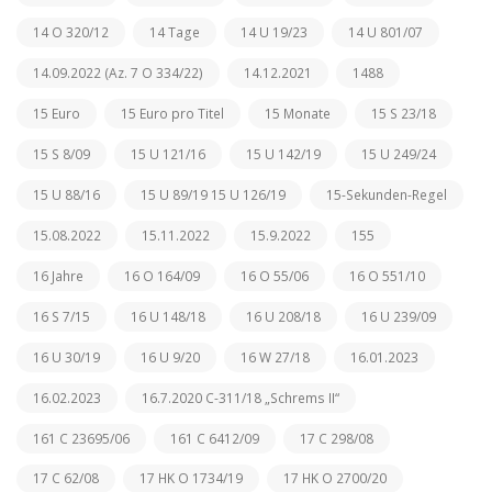
14 O 320/12
14 Tage
14 U 19/23
14 U 801/07
14.09.2022 (Az. 7 O 334/22)
14.12.2021
1488
15 Euro
15 Euro pro Titel
15 Monate
15 S 23/18
15 S 8/09
15 U 121/16
15 U 142/19
15 U 249/24
15 U 88/16
15 U 89/19 15 U 126/19
15-Sekunden-Regel
15.08.2022
15.11.2022
15.9.2022
155
16 Jahre
16 O 164/09
16 O 55/06
16 O 551/10
16 S 7/15
16 U 148/18
16 U 208/18
16 U 239/09
16 U 30/19
16 U 9/20
16 W 27/18
16.01.2023
16.02.2023
16.7.2020 C-311/18 „Schrems II“
161 C 23695/06
161 C 6412/09
17 C 298/08
17 C 62/08
17 HK O 1734/19
17 HK O 2700/20