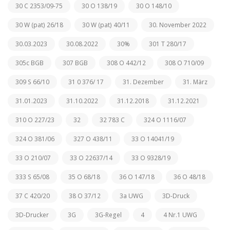
30 C 2353/09-75
30 O 138/19
30 O 148/10
30 W (pat) 26/18
30 W (pat) 40/11
30. November 2022
30.03.2023
30.08.2022
30%
301 T 280/17
305c BGB
307 BGB
308 O 442/12
308 O 710/09
309 S 66/10
31 0 376/ 17
31. Dezember
31. März
31.01.2023
31.10.2022
31.12.2018
31.12.2021
310 O 227/23
32
32 783 C
324 O 1116/07
324 O 381/06
327 O 438/11
33 O 14041/19
33 O 210/07
33 O 22637/14
33 O 9328/19
333 S 65/08
35 O 68/18
36 O 147/18
36 O 48/18
37 C 420/20
38 O 37/12
3a UWG
3D-Druck
3D-Drucker
3G
3G-Regel
4
4 Nr.1 UWG