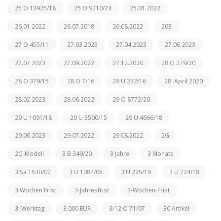
25 O 13925/18
25 O 9210/24
25.01.2022
26.01.2022
26.07.2018
26.08.2022
263
27 O 455/11
27.03.2023
27.04.2023
27.06.2023
27.07.2023
27.09.2022
27.12.2020
28 O 279/20
28 O 379/15
28 O 7/16
28 U 232/16
28. April 2020
28.02.2023
28.06.2022
29 O 8772/20
29 U 1091/18
29 U 3500/15
29 U 4666/18
29.06.2023
29.07.2022
29.08.2022
2G
2G-Modell
3 B 349/20
3 Jahre
3 Monate
3 Sa 1530/02
3 U 1084/05
3 U 225/19
3 U 724/18
3 Wochen Frist
3-Jahresfrist
3-Wochen-Frist
3. Werktag
3.000 EUR
3/12 O 71/07
30 Artikel