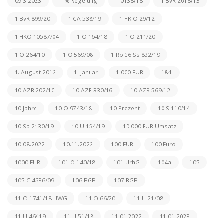
09.3.2023
1 % Regelung
1 0138/18
1 BvR 2618/13
1 BvR 899/20
1 CA 538/19
1 HK O 29/12
1 HKO 10587/04
1 O 164/18
1 O 211/20
1 O 264/10
1 O 569/08
1 Rb 36 Ss 832/19
1. August 2012
1. Januar
1.000 EUR
1&1
10 AZR 202/10
10 AZR 330/16
10 AZR 569/12
10 Jahre
10 O 9743/18
10 Prozent
10 S 110/14
10 Sa 2130/19
10 U 154/19
10.000 EUR Umsatz
10.08.2022
10.11.2022
100 EUR
100 Euro
1000 EUR
101 O 140/18
101 UrhG
104a
105
105 C 4636/09
106 BGB
107 BGB
11 O 1741/18 UWG
11 O 66/20
11 U 21/08
11 U 46/ 19
11 U 51/18
11.01.2022
11.01.2023