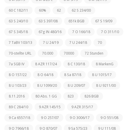
60 C 182/11
60%
62
62 S 234/00
63 S 240/10
63 S 397/08
651k BGB
67 S 19/09
67 S 345/18
67g IN 480/16
7 O 166/18
7 O 311/10
7 TaBV 103/13
7 U 24/19
7 U 244/18
70
70-stellte URL
70.000
70000
72 Stunden
7a SGB IV
8 AZR 117/24
8 C 130/18
8 MarkenG
8 O 157/22
8 O 64/18
8 Sa 87/18
8 U 1015/17
8 U 103/23
8 U 1099/20
8 U 209/07
8 U 9211/00
8.11.2016
80 Abs. 1 GG
823
826 BGB
89 C 284/10
9 AZR 145/15
9 AZR 315/17
9 Ca 6557/18
9 O 257/07
9 O 3006/17
9 O 551/08
9 O 7966/18
9 O 870/07
9 Sa 575/23
9 U 111/08