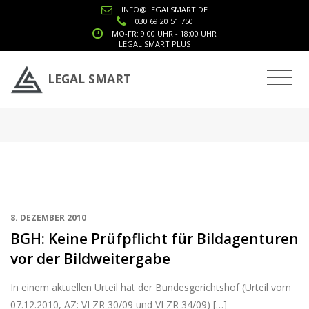
INFO@LEGALSMART.DE
030 69 20 51 750
MO-FR: 9:00 UHR - 18:00 UHR
LEGAL SMART PLUS
Tag: VI ZR 30/09
LEGAL SMART
8. DEZEMBER 2010
BGH: Keine Prüfpflicht für Bildagenturen
vor der Bildweitergabe
In einem aktuellen Urteil hat der Bundesgerichtshof (Urteil vom
07.12.2010, AZ: VI ZR 30/09 und VI ZR 34/09) […]