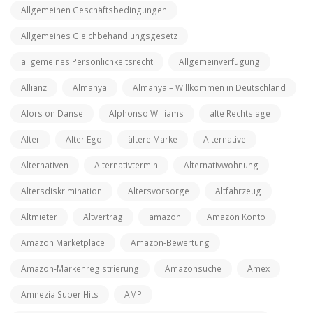
Allgemeinen Geschäftsbedingungen
Allgemeines Gleichbehandlungsgesetz
allgemeines Persönlichkeitsrecht
Allgemeinverfügung
Allianz
Almanya
Almanya – Willkommen in Deutschland
Alors on Danse
Alphonso Williams
alte Rechtslage
Alter
Alter Ego
ältere Marke
Alternative
Alternativen
Alternativtermin
Alternativwohnung
Altersdiskrimination
Altersvorsorge
Altfahrzeug
Altmieter
Altvertrag
amazon
Amazon Konto
Amazon Marketplace
Amazon-Bewertung
Amazon-Markenregistrierung
Amazonsuche
Amex
Amnezia Super Hits
AMP