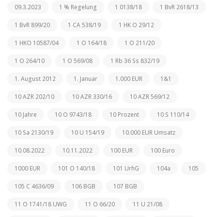
09.3.2023
1 % Regelung
1 0138/18
1 BvR 2618/13
1 BvR 899/20
1 CA 538/19
1 HK O 29/12
1 HKO 10587/04
1 O 164/18
1 O 211/20
1 O 264/10
1 O 569/08
1 Rb 36 Ss 832/19
1. August 2012
1. Januar
1.000 EUR
1&1
10 AZR 202/10
10 AZR 330/16
10 AZR 569/12
10 Jahre
10 O 9743/18
10 Prozent
10 S 110/14
10 Sa 2130/19
10 U 154/19
10.000 EUR Umsatz
10.08.2022
10.11.2022
100 EUR
100 Euro
1000 EUR
101 O 140/18
101 UrhG
104a
105
105 C 4636/09
106 BGB
107 BGB
11 O 1741/18 UWG
11 O 66/20
11 U 21/08