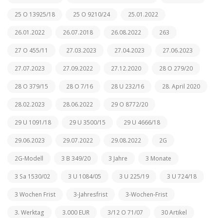
25 O 13925/18
25 O 9210/24
25.01.2022
26.01.2022
26.07.2018
26.08.2022
263
27 O 455/11
27.03.2023
27.04.2023
27.06.2023
27.07.2023
27.09.2022
27.12.2020
28 O 279/20
28 O 379/15
28 O 7/16
28 U 232/16
28. April 2020
28.02.2023
28.06.2022
29 O 8772/20
29 U 1091/18
29 U 3500/15
29 U 4666/18
29.06.2023
29.07.2022
29.08.2022
2G
2G-Modell
3 B 349/20
3 Jahre
3 Monate
3 Sa 1530/02
3 U 1084/05
3 U 225/19
3 U 724/18
3 Wochen Frist
3-Jahresfrist
3-Wochen-Frist
3. Werktag
3.000 EUR
3/12 O 71/07
30 Artikel