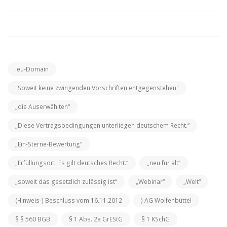
.eu-Domain
"Soweit keine zwingenden Vorschriften entgegenstehen"
„die Auserwählten“
„Diese Vertragsbedingungen unterliegen deutschem Recht.“
„Ein-Sterne-Bewertung“
„Erfüllungsort: Es gilt deutsches Recht.“
„neu für alt“
„soweit das gesetzlich zulässig ist“
„Webinar“
„Welt“
(Hinweis-) Beschluss vom 16.11.2012
) AG Wolfenbüttel
§ § 560 BGB
§ 1 Abs. 2a GrEStG
§ 1 KSchG