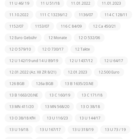
11 U 46/ 19
11 U 51/18
11.01.2022
11.01.2023
11.10.2022
111 C 13236/12
1136/07
114 C 128/11
1152/07
1153/07
116 C 84/09
12 Ca 450/21
12 Euro Gebühr
12 Monate
12 O 532/06
12 O 579/10
12 O 730/17
12 Takte
12 U 142/19 und 14 U 89/19
12 U 1437/12
12 U 64/17
12.01.2022 (Az. XII ZR 8/21)
12.01.2023
12.500 Euro
126 BGB
126a BGB
13 B 1635/20.NE
13 B 1663/20.NE
13 C 160/19
13 C 171/18
13 MN 411/20
13 MN 568/20
13 O 38/18
13 O 38/18 KfH
13 U 116/23
13 U 144/17
13 U 16/18
13 U 167/17
13 U 318/19
13 U 73 / 19