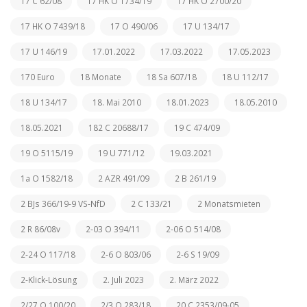
17 C 62/08
17 HK O 1734/19
17 HK O 2700/20
17 HK O 7439/18
17 O 490/06
17 U 134/17
17 U 146/19
17.01.2022
17.03.2022
17.05.2023
170 Euro
18 Monate
18 Sa 607/18
18 U 112/17
18 U 134/17
18. Mai 2010
18.01.2023
18.05.2010
18.05.2021
182 C 20688/17
19 C 474/09
19 O 5115/19
19 U 771/12
19.03.2021
1a O 1582/18
2 AZR 491/09
2 B 261/19
2 BJs 366/19-9 VS-NfD
2 C 133/21
2 Monatsmieten
2 R 86/08v
2-03 O 394/11
2-06 O 514/08
2-24 O 117/18
2-6 O 803/06
2-6 S 19/09
2-Klick-Lösung
2. Juli 2023
2. März 2022
2/27 O 100/20
2/3 O 283/18
20 C 2353/09-05