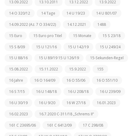
13.09.2022
13.10.2011
13.12.2022
13.9.2022
14 O 320/12
14 Tage
14 U 19/23
14 U 801/07
14.09.2022 (Az. 7 O 334/22)
14.12.2021
1488
15 Euro
15 Euro pro Titel
15 Monate
15 S 23/18
15 S 8/09
15 U 121/16
15 U 142/19
15 U 249/24
15 U 88/16
15 U 89/19 15 U 126/19
15-Sekunden-Regel
15.08.2022
15.11.2022
15.9.2022
155
16 Jahre
16 O 164/09
16 O 55/06
16 O 551/10
16 S 7/15
16 U 148/18
16 U 208/18
16 U 239/09
16 U 30/19
16 U 9/20
16 W 27/18
16.01.2023
16.02.2023
16.7.2020 C-311/18 „Schrems II“
161 C 23695/06
161 C 6412/09
17 C 298/08