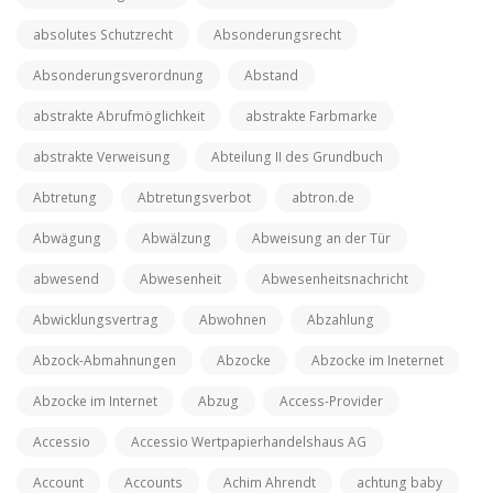
absolutes Schutzrecht
Absonderungsrecht
Absonderungsverordnung
Abstand
abstrakte Abrufmöglichkeit
abstrakte Farbmarke
abstrakte Verweisung
Abteilung II des Grundbuch
Abtretung
Abtretungsverbot
abtron.de
Abwägung
Abwälzung
Abweisung an der Tür
abwesend
Abwesenheit
Abwesenheitsnachricht
Abwicklungsvertrag
Abwohnen
Abzahlung
Abzock-Abmahnungen
Abzocke
Abzocke im Ineternet
Abzocke im Internet
Abzug
Access-Provider
Accessio
Accessio Wertpapierhandelshaus AG
Account
Accounts
Achim Ahrendt
achtung baby