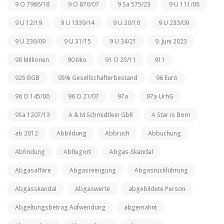
9 O 7966/18
9 O 870/07
9 Sa 575/23
9 U 111/08
9 U 12/19
9 U 1339/14
9 U 20/10
9 U 233/09
9 U 236/09
9 U 31/15
9 U 34/21
9. Juni 2023
90 Millionen
90 Mio
91 O 25/11
911
925 BGB
95% Gesellschafterbestand
96 Euro
96 O 145/06
96 O 21/07
97a
97a UrhG
9Sa 1207/13
A & M Schmidtlein GbR
A Star is Born
ab 2012
Abbildung
Abbruch
Abbuchung
Abfindung
Abflugort
Abgas-Skandal
Abgasaffäre
Abgasreinigung
Abgasrückführung
Abgasskandal
Abgaswerte
abgebildete Person
Abgeltungsbetrag Aufwendung
abgemahnt