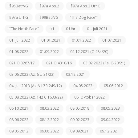
§95BetrVG
§97a Abs.2
§97a Abs.2 UrhG
§97a UrhG
§99BetrVG
"The Dog Face"
"The North Face"
+1
0 Uhr
01. Juli 2021
01. Juli 2022
01.01.2021
01.01.2022
01.07.2021
01.08.2022
01.09.2022
02.12.2021 (C-484/20)
021 O 3267/17
021 O 4310/16
03.02.2022 (Rs. C-20/21)
03.06.2022 (Az. 6 U 31/22)
03.12.2021
04. Juli 2013 (Az. VII ZR 249/12)
04.05.2023
05.06.2012
05.08.2022 (Az. 142 C 1633/22)
06. Oktober 2022
06.10.2021
08.03.2022
08.05.2018
08.05.2023
08.06.2022
08.12.2022
09.02.2023
09.04.2022
09.05.2012
09.08.2022
09.092021
09.12.2021