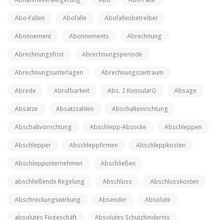
Abo-Fallen
Abofalle
Abofallenbetreiber
Abonnement
Abonnements
Abrechnung
Abrechnungsfrist
Abrechnungsperiode
Abrechnungsunterlagen
Abrechnungszeitraum
Abrede
Abrufbarkeit
Abs. 2 KonsularG
Absage
Absätze
Absatzzahlen
Abschalteinrichtung
Abschaltvorrichtung
Abschlepp-Abzocke
Abschleppen
Abschlepper
Abschleppfirmen
Abschleppkosten
Abschleppunternehmen
Abschließen
abschließende Regelung
Abschluss
Abschlusskosten
Abschreckungswirkung
Absender
Absolute
absolutes Fixgeschäft
Absolutes Schutzhindernis