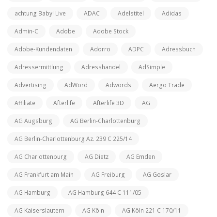
achtung Baby! Live
ADAC
Adelstitel
Adidas
Admin-C
Adobe
Adobe Stock
Adobe-Kundendaten
Adorro
ADPC
Adressbuch
Adressermittlung
Adresshandel
AdSimple
Advertising
AdWord
Adwords
Aergo Trade
Affiliate
Afterlife
Afterlife 3D
AG
AG Augsburg
AG Berlin-Charlottenburg
AG Berlin-Charlottenburg Az. 239 C 225/14
AG Charlottenburg
AG Dietz
AG Emden
AG Frankfurt am Main
AG Freiburg
AG Goslar
AG Hamburg
AG Hamburg 644 C 111/05
AG Kaiserslautern
AG Köln
AG Köln 221 C 170/11