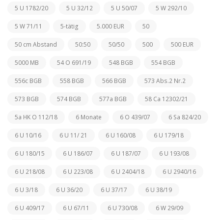
5 U 1782/20
5 U 32/12
5 U 50/07
5 W 292/10
5 W 71/11
5-tätig
5.000 EUR
50
50 cm Abstand
50:50
50/50
500
500 EUR
5000 MB
54 O 691/19
548 BGB
554 BGB
556c BGB
558 BGB
566 BGB
573 Abs.2 Nr.2
573 BGB
574 BGB
577a BGB
58 Ca 12302/21
5a HK O 112/18
6 Monate
6 O 439/07
6 Sa 824/20
6 U 10/16
6 U 11/ 21
6 U 160/08
6 U 179/18
6 U 180/15
6 U 186/07
6 U 187/07
6 U 193/08
6 U 218/08
6 U 223/08
6 U 2404/18
6 U 2940/16
6 U 3/18
6 U 36/20
6 U 37/17
6 U 38/19
6 U 409/17
6 U 67/11
6 U 730/08
6 W 29/09