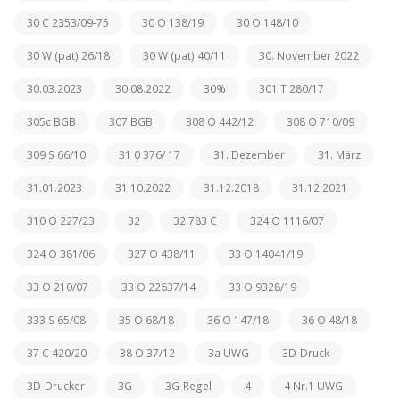
30 C 2353/09-75
30 O 138/19
30 O 148/10
30 W (pat) 26/18
30 W (pat) 40/11
30. November 2022
30.03.2023
30.08.2022
30%
301 T 280/17
305c BGB
307 BGB
308 O 442/12
308 O 710/09
309 S 66/10
31 0 376/ 17
31. Dezember
31. März
31.01.2023
31.10.2022
31.12.2018
31.12.2021
310 O 227/23
32
32 783 C
324 O 1116/07
324 O 381/06
327 O 438/11
33 O 14041/19
33 O 210/07
33 O 22637/14
33 O 9328/19
333 S 65/08
35 O 68/18
36 O 147/18
36 O 48/18
37 C 420/20
38 O 37/12
3a UWG
3D-Druck
3D-Drucker
3G
3G-Regel
4
4 Nr.1 UWG