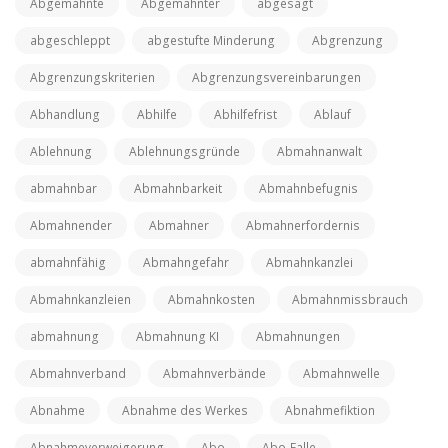
Abgemahnte
Abgemahnter
abgesagt
abgeschleppt
abgestufte Minderung
Abgrenzung
Abgrenzungskriterien
Abgrenzungsvereinbarungen
Abhandlung
Abhilfe
Abhilfefrist
Ablauf
Ablehnung
Ablehnungsgründe
Abmahnanwalt
abmahnbar
Abmahnbarkeit
Abmahnbefugnis
Abmahnender
Abmahner
Abmahnerfordernis
abmahnfähig
Abmahngefahr
Abmahnkanzlei
Abmahnkanzleien
Abmahnkosten
Abmahnmissbrauch
abmahnung
Abmahnung KI
Abmahnungen
Abmahnverband
Abmahnverbände
Abmahnwelle
Abnahme
Abnahme des Werkes
Abnahmefiktion
Abnahmeverweigerung
Abo
Abo-Falle