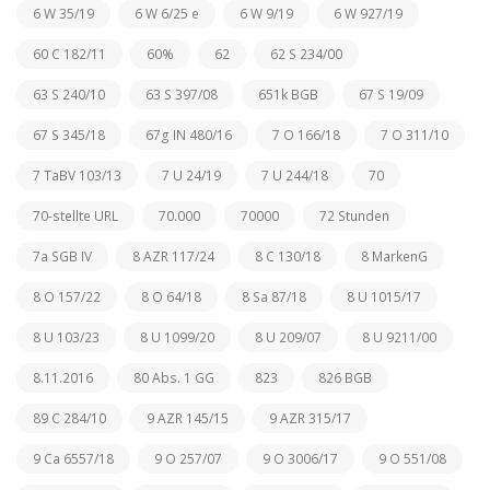
6 W 35/19
6 W 6/25 e
6 W 9/19
6 W 927/19
60 C 182/11
60%
62
62 S 234/00
63 S 240/10
63 S 397/08
651k BGB
67 S 19/09
67 S 345/18
67g IN 480/16
7 O 166/18
7 O 311/10
7 TaBV 103/13
7 U 24/19
7 U 244/18
70
70-stellte URL
70.000
70000
72 Stunden
7a SGB IV
8 AZR 117/24
8 C 130/18
8 MarkenG
8 O 157/22
8 O 64/18
8 Sa 87/18
8 U 1015/17
8 U 103/23
8 U 1099/20
8 U 209/07
8 U 9211/00
8.11.2016
80 Abs. 1 GG
823
826 BGB
89 C 284/10
9 AZR 145/15
9 AZR 315/17
9 Ca 6557/18
9 O 257/07
9 O 3006/17
9 O 551/08