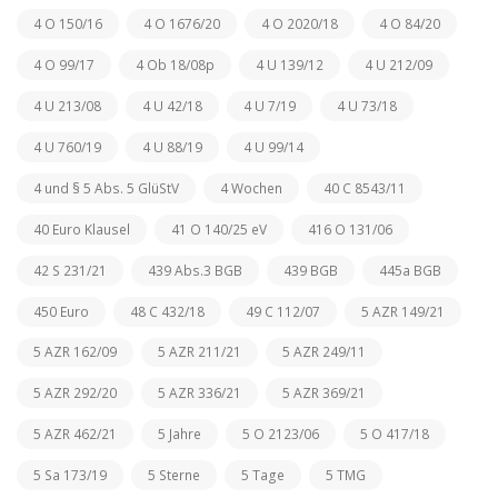
4 O 150/16
4 O 1676/20
4 O 2020/18
4 O 84/20
4 O 99/17
4 Ob 18/08p
4 U 139/12
4 U 212/09
4 U 213/08
4 U 42/18
4 U 7/19
4 U 73/18
4 U 760/19
4 U 88/19
4 U 99/14
4 und § 5 Abs. 5 GlüStV
4 Wochen
40 C 8543/11
40 Euro Klausel
41 O 140/25 eV
416 O 131/06
42 S 231/21
439 Abs.3 BGB
439 BGB
445a BGB
450 Euro
48 C 432/18
49 C 112/07
5 AZR 149/21
5 AZR 162/09
5 AZR 211/21
5 AZR 249/11
5 AZR 292/20
5 AZR 336/21
5 AZR 369/21
5 AZR 462/21
5 Jahre
5 O 2123/06
5 O 417/18
5 Sa 173/19
5 Sterne
5 Tage
5 TMG