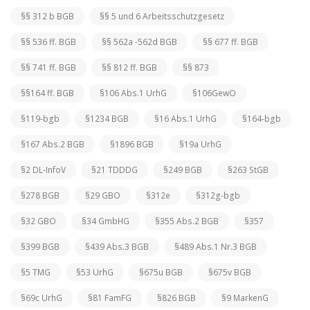
§§ 312 b BGB
§§ 5 und 6 Arbeitsschutzgesetz
§§ 536 ff. BGB
§§ 562a -562d BGB
§§ 677 ff. BGB
§§ 741 ff. BGB
§§ 812 ff. BGB
§§ 873
§§164 ff. BGB
§106 Abs.1 UrhG
§106GewO
§119-bgb
§1234 BGB
§16 Abs.1 UrhG
§164-bgb
§167 Abs.2 BGB
§1896 BGB
§19a UrhG
§2 DL-InfoV
§21 TDDDG
§249 BGB
§263 StGB
§278 BGB
§29 GBO
§312e
§312g-bgb
§32 GBO
§34 GmbHG
§355 Abs.2 BGB
§357
§399 BGB
§439 Abs.3 BGB
§489 Abs.1 Nr.3 BGB
§5 TMG
§53 UrhG
§675u BGB
§675v BGB
§69c UrhG
§81 FamFG
§826 BGB
§9 MarkenG