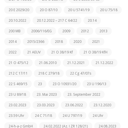
20 E 2029/20
20 O 87/10
20 U 5741/19
20 U 75/18
20.10.2022
20.12.2022 – 217 C 64/22
20.14
200 MB
2006/116/EG
2009
2012
2013
2014
2015/2366
2018
2020
2021
2022
21 AEUV
21 O 38/19 Kf
21 O 38/19 KfH
21 O 475/12
21.06.2010
21.12.2021
21.12.2022
212 C 17/11
218 C 279/18
22 Cg 47/07s
22 S 469/15
23
23 O 10931/20
23 U 196/13
23 U 89/18
23. Mai 2023
23. September 2022
23.02.2023
23.03.2023
23.06.2022
23.12.2020
23.59 Uhr
24 C 71/18
24 U 797/19
24 Uhr
24-h-a-z GmbH
24.02.2022 (Az. I ZR 128/21)
24.08.2023