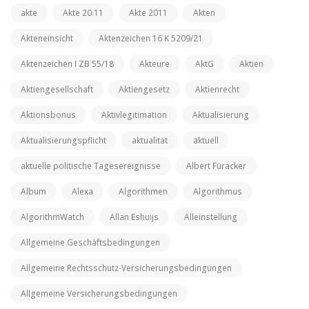
akte
Akte 20.11
Akte 2011
Akten
Akteneinsicht
Aktenzeichen 16 K 5209/21
Aktenzeichen I ZB 55/18
Akteure
AktG
Aktien
Aktiengesellschaft
Aktiengesetz
Aktienrecht
Aktionsbonus
Aktivlegitimation
Aktualisierung
Aktualisierungspflicht
aktualität
aktuell
aktuelle politische Tagesereignisse
Albert Füracker
Album
Alexa
Algorithmen
Algorithmus
AlgorithmWatch
Allan Eshuijs
Alleinstellung
Allgemeine Geschäftsbedingungen
Allgemeine Rechtsschutz-Versicherungsbedingungen
Allgemeine Versicherungsbedingungen