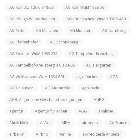
AG Köln Az. 126 C 318/23
AG Köln WuM 1988 56
AG Königs Wusterhausen
AG Lüdenscheid WuM 1990 S.489
AG Mitte
AG München
AG Münster
AG Nürnberg
AG Pfaffenhofen
AG Schöneberg
AG Steinfurt WuM 1983 235
AG Tempelhof-Kreuzberg
AG Tempelhof-Kreuzberg 4 C 124/06
AG Tiergarten
AG Weißwasser WuM 1994 601
ag-münchen
AGB
AGB-Klauseln
AGB-Kontrolle
agb-recht
AGB; Allgemeine Geschäftsbedingungen
AGBG
agentur
Agentur für Arbeit
AGG
ähnliche
Ähnlichkeit
AI Act
AIDA
air berlin
Air France
airberlin
Airbnb
Airline
akkreditierte Anbieter