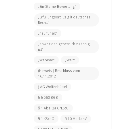
„Ein-Sterne-Bewertung“
„Erfüllungsort: Es gilt deutsches
Recht.“
„neu für alt“
„soweit das gesetzlich zulässig
ist“
„Webinar“
„Welt“
(Hinweis-) Beschluss vom
16.11.2012
) AG Wolfenbüttel
§ § 560 BGB
§ 1 Abs. 2a GrEStG
§ 1 KSchG
§ 10 MarkenV