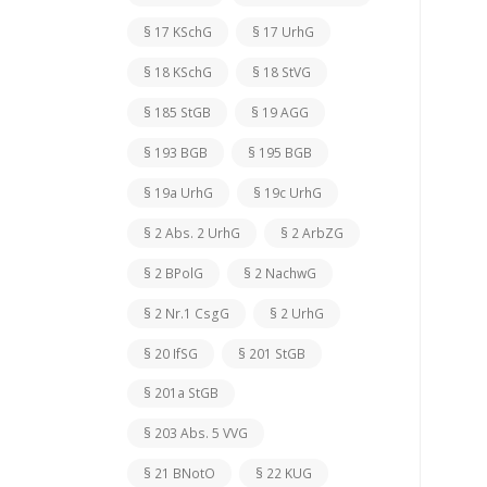
§ 17 KSchG
§ 17 UrhG
§ 18 KSchG
§ 18 StVG
§ 185 StGB
§ 19 AGG
§ 193 BGB
§ 195 BGB
§ 19a UrhG
§ 19c UrhG
§ 2 Abs. 2 UrhG
§ 2 ArbZG
§ 2 BPolG
§ 2 NachwG
§ 2 Nr.1 CsgG
§ 2 UrhG
§ 20 IfSG
§ 201 StGB
§ 201a StGB
§ 203 Abs. 5 VVG
§ 21 BNotO
§ 22 KUG