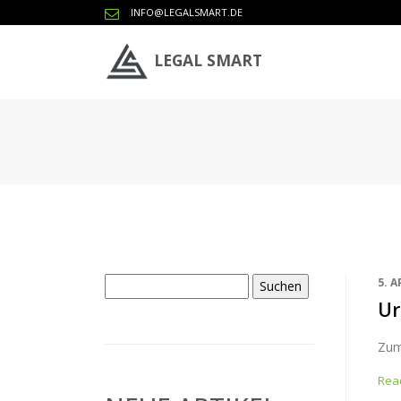
INFO@LEGALSMART.DE
LEGAL SMART
Suchen
5. A
nach:
Ur
Zum
Read