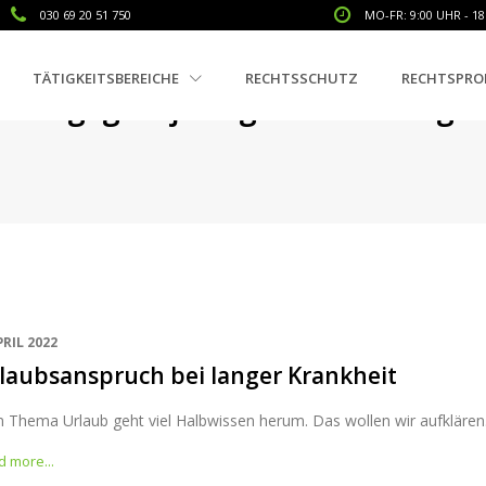
030 69 20 51 750
MO-FR: 9:00 UHR - 18
TÄTIGKEITSBEREICHE
RECHTSSCHUTZ
RECHTSPRO
Tag: ganzjährige Erkrankung
PRIL 2022
laubsanspruch bei langer Krankheit
 Thema Urlaub geht viel Halbwissen herum. Das wollen wir aufklären.
 more...