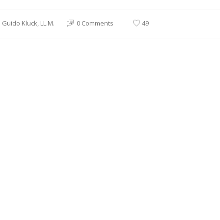
Guido Kluck, LL.M.
0 Comments
49