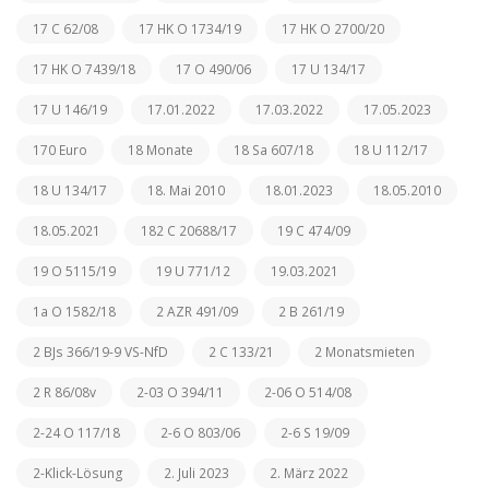
17 C 62/08
17 HK O 1734/19
17 HK O 2700/20
17 HK O 7439/18
17 O 490/06
17 U 134/17
17 U 146/19
17.01.2022
17.03.2022
17.05.2023
170 Euro
18 Monate
18 Sa 607/18
18 U 112/17
18 U 134/17
18. Mai 2010
18.01.2023
18.05.2010
18.05.2021
182 C 20688/17
19 C 474/09
19 O 5115/19
19 U 771/12
19.03.2021
1a O 1582/18
2 AZR 491/09
2 B 261/19
2 BJs 366/19-9 VS-NfD
2 C 133/21
2 Monatsmieten
2 R 86/08v
2-03 O 394/11
2-06 O 514/08
2-24 O 117/18
2-6 O 803/06
2-6 S 19/09
2-Klick-Lösung
2. Juli 2023
2. März 2022