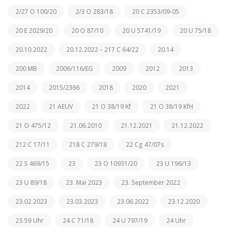
2/27 O 100/20
2/3 O 283/18
20 C 2353/09-05
20 E 2029/20
20 O 87/10
20 U 5741/19
20 U 75/18
20.10.2022
20.12.2022 – 217 C 64/22
20.14
200 MB
2006/116/EG
2009
2012
2013
2014
2015/2366
2018
2020
2021
2022
21 AEUV
21 O 38/19 Kf
21 O 38/19 KfH
21 O 475/12
21.06.2010
21.12.2021
21.12.2022
212 C 17/11
218 C 279/18
22 Cg 47/07s
22 S 469/15
23
23 O 10931/20
23 U 196/13
23 U 89/18
23. Mai 2023
23. September 2022
23.02.2023
23.03.2023
23.06.2022
23.12.2020
23.59 Uhr
24 C 71/18
24 U 797/19
24 Uhr