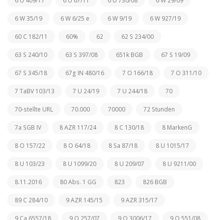
6 U 409/17
6 U 67/11
6 U 730/08
6 W 29/09
6 W 35/19
6 W 6/25 e
6 W 9/19
6 W 927/19
60 C 182/11
60%
62
62 S 234/00
63 S 240/10
63 S 397/08
651k BGB
67 S 19/09
67 S 345/18
67g IN 480/16
7 O 166/18
7 O 311/10
7 TaBV 103/13
7 U 24/19
7 U 244/18
70
70-stellte URL
70.000
70000
72 Stunden
7a SGB IV
8 AZR 117/24
8 C 130/18
8 MarkenG
8 O 157/22
8 O 64/18
8 Sa 87/18
8 U 1015/17
8 U 103/23
8 U 1099/20
8 U 209/07
8 U 9211/00
8.11.2016
80 Abs. 1 GG
823
826 BGB
89 C 284/10
9 AZR 145/15
9 AZR 315/17
9 Ca 6557/18
9 O 257/07
9 O 3006/17
9 O 551/08