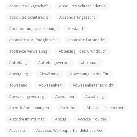
absolutes Fixgeschäft
Absolutes Schutzhindernis
absolutes Schutzrecht
Absonderungsrecht
Absonderungsverordnung
Abstand
abstrakte Abrufmöglichkeit
abstrakte Farbmarke
abstrakte Verweisung
Abteilung II des Grundbuch
Abtretung
Abtretungsverbot
abtron.de
Abwägung
Abwälzung
Abweisung an der Tür
abwesend
Abwesenheit
Abwesenheitsnachricht
Abwicklungsvertrag
Abwohnen
Abzahlung
Abzock-Abmahnungen
Abzocke
Abzocke im Ineternet
Abzocke im Internet
Abzug
Access-Provider
Accessio
Accessio Wertpapierhandelshaus AG