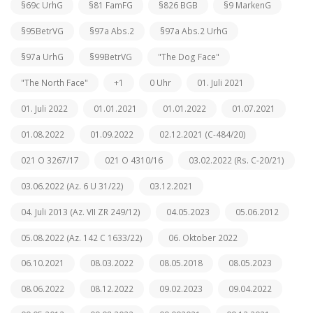
§69c UrhG
§81 FamFG
§826 BGB
§9 MarkenG
§95BetrVG
§97a Abs.2
§97a Abs.2 UrhG
§97a UrhG
§99BetrVG
"The Dog Face"
"The North Face"
+1
0 Uhr
01. Juli 2021
01. Juli 2022
01.01.2021
01.01.2022
01.07.2021
01.08.2022
01.09.2022
02.12.2021 (C-484/20)
021 O 3267/17
021 O 4310/16
03.02.2022 (Rs. C-20/21)
03.06.2022 (Az. 6 U 31/22)
03.12.2021
04. Juli 2013 (Az. VII ZR 249/12)
04.05.2023
05.06.2012
05.08.2022 (Az. 142 C 1633/22)
06. Oktober 2022
06.10.2021
08.03.2022
08.05.2018
08.05.2023
08.06.2022
08.12.2022
09.02.2023
09.04.2022