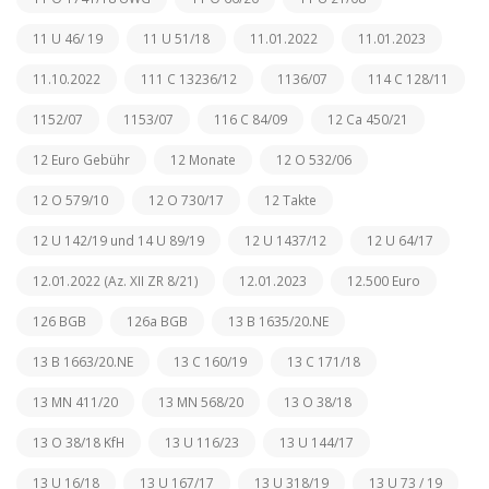
11 U 46/ 19
11 U 51/18
11.01.2022
11.01.2023
11.10.2022
111 C 13236/12
1136/07
114 C 128/11
1152/07
1153/07
116 C 84/09
12 Ca 450/21
12 Euro Gebühr
12 Monate
12 O 532/06
12 O 579/10
12 O 730/17
12 Takte
12 U 142/19 und 14 U 89/19
12 U 1437/12
12 U 64/17
12.01.2022 (Az. XII ZR 8/21)
12.01.2023
12.500 Euro
126 BGB
126a BGB
13 B 1635/20.NE
13 B 1663/20.NE
13 C 160/19
13 C 171/18
13 MN 411/20
13 MN 568/20
13 O 38/18
13 O 38/18 KfH
13 U 116/23
13 U 144/17
13 U 16/18
13 U 167/17
13 U 318/19
13 U 73 / 19