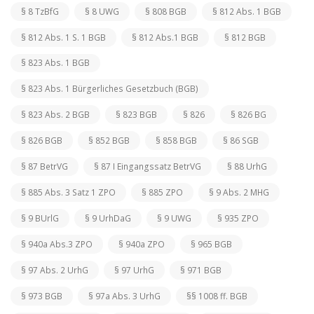
§ 8 TzBfG
§ 8 UWG
§ 808 BGB
§ 812 Abs. 1 BGB
§ 812 Abs. 1 S. 1 BGB
§ 812 Abs.1 BGB
§ 812 BGB
§ 823 Abs. 1 BGB
§ 823 Abs. 1 Bürgerliches Gesetzbuch (BGB)
§ 823 Abs. 2 BGB
§ 823 BGB
§ 826
§ 826 BG
§ 826 BGB
§ 852 BGB
§ 858 BGB
§ 86 SGB
§ 87 BetrVG
§ 87 I Eingangssatz BetrVG
§ 88 UrhG
§ 885 Abs. 3 Satz 1 ZPO
§ 885 ZPO
§ 9 Abs. 2 MHG
§ 9 BUrlG
§ 9 UrhDaG
§ 9 UWG
§ 935 ZPO
§ 940a Abs.3 ZPO
§ 940a ZPO
§ 965 BGB
§ 97 Abs. 2 UrhG
§ 97 UrhG
§ 971 BGB
§ 973 BGB
§ 97a Abs. 3 UrhG
§§ 1008 ff. BGB