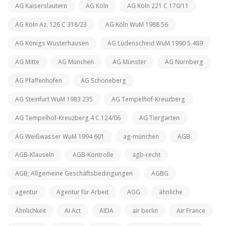
AG Kaiserslautern
AG Köln
AG Köln 221 C 170/11
AG Köln Az. 126 C 318/23
AG Köln WuM 1988 56
AG Königs Wusterhausen
AG Lüdenscheid WuM 1990 S.489
AG Mitte
AG München
AG Münster
AG Nürnberg
AG Pfaffenhofen
AG Schöneberg
AG Steinfurt WuM 1983 235
AG Tempelhof-Kreuzberg
AG Tempelhof-Kreuzberg 4 C 124/06
AG Tiergarten
AG Weißwasser WuM 1994 601
ag-münchen
AGB
AGB-Klauseln
AGB-Kontrolle
agb-recht
AGB; Allgemeine Geschäftsbedingungen
AGBG
agentur
Agentur für Arbeit
AGG
ähnliche
Ähnlichkeit
AI Act
AIDA
air berlin
Air France