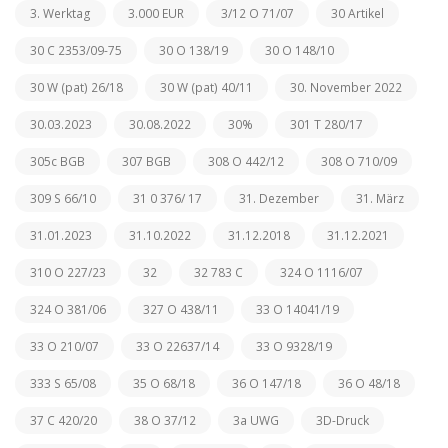
3. Werktag
3.000 EUR
3/12 O 71/07
30 Artikel
30 C 2353/09-75
30 O 138/19
30 O 148/10
30 W (pat) 26/18
30 W (pat) 40/11
30. November 2022
30.03.2023
30.08.2022
30%
301 T 280/17
305c BGB
307 BGB
308 O 442/12
308 O 710/09
309 S 66/10
31 0 376/ 17
31. Dezember
31. März
31.01.2023
31.10.2022
31.12.2018
31.12.2021
310 O 227/23
32
32 783 C
324 O 1116/07
324 O 381/06
327 O 438/11
33 O 14041/19
33 O 210/07
33 O 22637/14
33 O 9328/19
333 S 65/08
35 O 68/18
36 O 147/18
36 O 48/18
37 C 420/20
38 O 37/12
3a UWG
3D-Druck