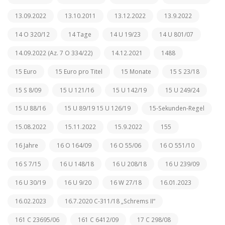
13.09.2022
13.10.2011
13.12.2022
13.9.2022
14 O 320/12
14 Tage
14 U 19/23
14 U 801/07
14.09.2022 (Az. 7 O 334/22)
14.12.2021
1488
15 Euro
15 Euro pro Titel
15 Monate
15 S 23/18
15 S 8/09
15 U 121/16
15 U 142/19
15 U 249/24
15 U 88/16
15 U 89/19 15 U 126/19
15-Sekunden-Regel
15.08.2022
15.11.2022
15.9.2022
155
16 Jahre
16 O 164/09
16 O 55/06
16 O 551/10
16 S 7/15
16 U 148/18
16 U 208/18
16 U 239/09
16 U 30/19
16 U 9/20
16 W 27/18
16.01.2023
16.02.2023
16.7.2020 C-311/18 „Schrems II“
161 C 23695/06
161 C 6412/09
17 C 298/08