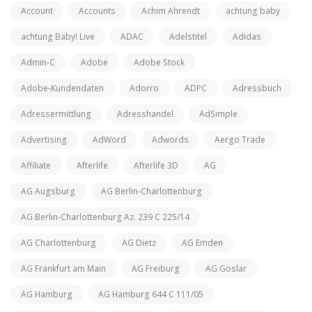
Account
Accounts
Achim Ahrendt
achtung baby
achtung Baby! Live
ADAC
Adelstitel
Adidas
Admin-C
Adobe
Adobe Stock
Adobe-Kundendaten
Adorro
ADPC
Adressbuch
Adressermittlung
Adresshandel
AdSimple
Advertising
AdWord
Adwords
Aergo Trade
Affiliate
Afterlife
Afterlife 3D
AG
AG Augsburg
AG Berlin-Charlottenburg
AG Berlin-Charlottenburg Az. 239 C 225/14
AG Charlottenburg
AG Dietz
AG Emden
AG Frankfurt am Main
AG Freiburg
AG Goslar
AG Hamburg
AG Hamburg 644 C 111/05