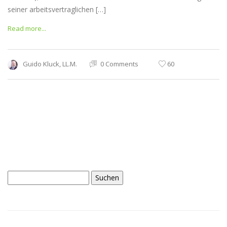
seiner arbeitsvertraglichen […]
Read more...
Guido Kluck, LL.M.
0 Comments
60
Suchen
nach: