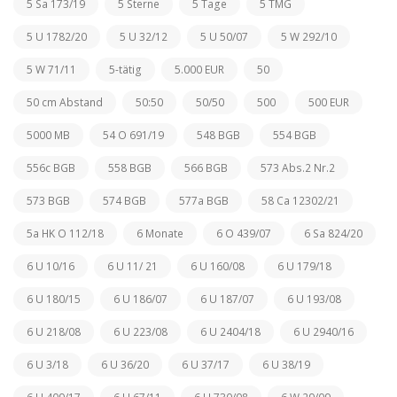
5 Sa 173/19
5 Sterne
5 Tage
5 TMG
5 U 1782/20
5 U 32/12
5 U 50/07
5 W 292/10
5 W 71/11
5-tätig
5.000 EUR
50
50 cm Abstand
50:50
50/50
500
500 EUR
5000 MB
54 O 691/19
548 BGB
554 BGB
556c BGB
558 BGB
566 BGB
573 Abs.2 Nr.2
573 BGB
574 BGB
577a BGB
58 Ca 12302/21
5a HK O 112/18
6 Monate
6 O 439/07
6 Sa 824/20
6 U 10/16
6 U 11/ 21
6 U 160/08
6 U 179/18
6 U 180/15
6 U 186/07
6 U 187/07
6 U 193/08
6 U 218/08
6 U 223/08
6 U 2404/18
6 U 2940/16
6 U 3/18
6 U 36/20
6 U 37/17
6 U 38/19