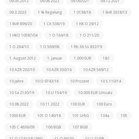
09.05.2012
09.08.2022
09.092021
09.12.2021
09.3.2023
1 % Regelung
1 0138/18
1 BvR 2618/13
1 BvR 899/20
1 CA 538/19
1 HK O 29/12
1 HKO 10587/04
1 O 164/18
1 O 211/20
1 O 264/10
1 O 569/08
1 Rb 36 Ss 832/19
1. August 2012
1. Januar
1.000 EUR
1&1
10 AZR 202/10
10 AZR 330/16
10 AZR 569/12
10 Jahre
10 O 9743/18
10 Prozent
10 S 110/14
10 Sa 2130/19
10 U 154/19
10.000 EUR Umsatz
10.08.2022
10.11.2022
100 EUR
100 Euro
1000 EUR
101 O 140/18
101 UrhG
104a
105
105 C 4636/09
106 BGB
107 BGB
11 O 1741/18 UWG
11 O 66/20
11 U 21/08