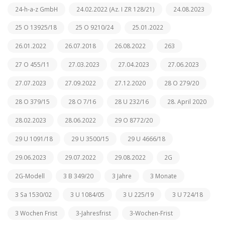
24-h-a-z GmbH
24.02.2022 (Az. I ZR 128/21)
24.08.2023
25 O 13925/18
25 O 9210/24
25.01.2022
26.01.2022
26.07.2018
26.08.2022
263
27 O 455/11
27.03.2023
27.04.2023
27.06.2023
27.07.2023
27.09.2022
27.12.2020
28 O 279/20
28 O 379/15
28 O 7/16
28 U 232/16
28. April 2020
28.02.2023
28.06.2022
29 O 8772/20
29 U 1091/18
29 U 3500/15
29 U 4666/18
29.06.2023
29.07.2022
29.08.2022
2G
2G-Modell
3 B 349/20
3 Jahre
3 Monate
3 Sa 1530/02
3 U 1084/05
3 U 225/19
3 U 724/18
3 Wochen Frist
3-Jahresfrist
3-Wochen-Frist