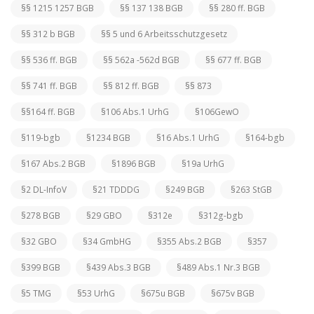
§§ 1215 1257 BGB
§§ 137 138 BGB
§§ 280 ff. BGB
§§ 312 b BGB
§§ 5 und 6 Arbeitsschutzgesetz
§§ 536 ff. BGB
§§ 562a -562d BGB
§§ 677 ff. BGB
§§ 741 ff. BGB
§§ 812 ff. BGB
§§ 873
§§164 ff. BGB
§106 Abs.1 UrhG
§106GewO
§119-bgb
§1234 BGB
§16 Abs.1 UrhG
§164-bgb
§167 Abs.2 BGB
§1896 BGB
§19a UrhG
§2 DL-InfoV
§21 TDDDG
§249 BGB
§263 StGB
§278 BGB
§29 GBO
§312e
§312g-bgb
§32 GBO
§34 GmbHG
§355 Abs.2 BGB
§357
§399 BGB
§439 Abs.3 BGB
§489 Abs.1 Nr.3 BGB
§5 TMG
§53 UrhG
§675u BGB
§675v BGB