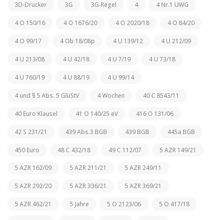
3D-Drucker
3G
3G-Regel
4
4 Nr.1 UWG
4 O 150/16
4 O 1676/20
4 O 2020/18
4 O 84/20
4 O 99/17
4 Ob 18/08p
4 U 139/12
4 U 212/09
4 U 213/08
4 U 42/18
4 U 7/19
4 U 73/18
4 U 760/19
4 U 88/19
4 U 99/14
4 und § 5 Abs. 5 GlüStV
4 Wochen
40 C 8543/11
40 Euro Klausel
41 O 140/25 eV
416 O 131/06
42 S 231/21
439 Abs.3 BGB
439 BGB
445a BGB
450 Euro
48 C 432/18
49 C 112/07
5 AZR 149/21
5 AZR 162/09
5 AZR 211/21
5 AZR 249/11
5 AZR 292/20
5 AZR 336/21
5 AZR 369/21
5 AZR 462/21
5 Jahre
5 O 2123/06
5 O 417/18