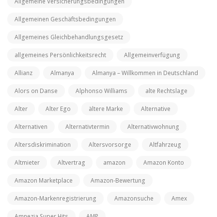
Allgemeine Versicherungsbedingungen
Allgemeinen Geschäftsbedingungen
Allgemeines Gleichbehandlungsgesetz
allgemeines Persönlichkeitsrecht
Allgemeinverfügung
Allianz
Almanya
Almanya – Willkommen in Deutschland
Alors on Danse
Alphonso Williams
alte Rechtslage
Alter
Alter Ego
ältere Marke
Alternative
Alternativen
Alternativtermin
Alternativwohnung
Altersdiskrimination
Altersvorsorge
Altfahrzeug
Altmieter
Altvertrag
amazon
Amazon Konto
Amazon Marketplace
Amazon-Bewertung
Amazon-Markenregistrierung
Amazonsuche
Amex
Amnezia Super Hits
AMP