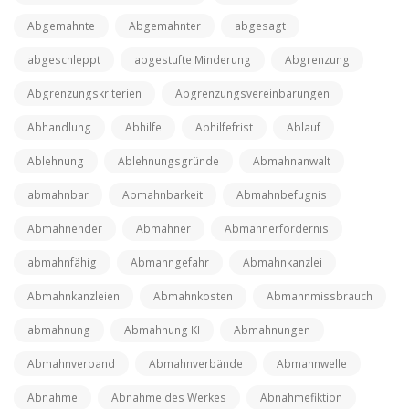
Abgemahnte
Abgemahnter
abgesagt
abgeschleppt
abgestufte Minderung
Abgrenzung
Abgrenzungskriterien
Abgrenzungsvereinbarungen
Abhandlung
Abhilfe
Abhilfefrist
Ablauf
Ablehnung
Ablehnungsgründe
Abmahnanwalt
abmahnbar
Abmahnbarkeit
Abmahnbefugnis
Abmahnender
Abmahner
Abmahnerfordernis
abmahnfähig
Abmahngefahr
Abmahnkanzlei
Abmahnkanzleien
Abmahnkosten
Abmahnmissbrauch
abmahnung
Abmahnung KI
Abmahnungen
Abmahnverband
Abmahnverbände
Abmahnwelle
Abnahme
Abnahme des Werkes
Abnahmefiktion