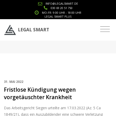
INFO@LEGALSMART.DE
030 69 20 51 750
MO-FR: 9:00 UHR - 18:00 UHR
LEGAL SMART PLUS
Tag: Unzumutbarkeit
LEGAL SMART
31. MAI 2022
Fristlose Kündigung wegen
vorgetäuschter Krankheit
Das Arbeitsgericht Siegen urteilte am 17.03.2022 (Az. 5 Ca
1849/21), dass ein Auszubildender eine schwere Verletzung