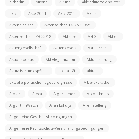
airberlin
Airbnb
Airline
akkreditierte Anbieter
akte
Akte 20.11
Akte 2011
Akten
Akteneinsicht
Aktenzeichen 16 K 5209/21
Aktenzeichen I ZB 55/18
Akteure
AktG
Aktien
Aktiengesellschaft
Aktiengesetz
Aktienrecht
Aktionsbonus
Aktivlegitimation
Aktualisierung
Aktualisierungspflicht
aktualität
aktuell
aktuelle politische Tagesereignisse
Albert Füracker
Album
Alexa
Algorithmen
Algorithmus
AlgorithmWatch
Allan Eshuijs
Alleinstellung
Allgemeine Geschäftsbedingungen
Allgemeine Rechtsschutz-Versicherungsbedingungen