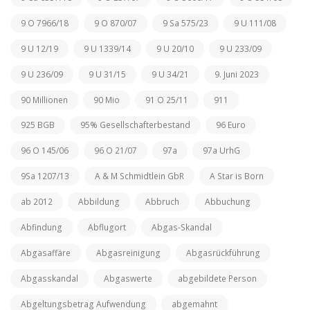
9 O 7966/18
9 O 870/07
9 Sa 575/23
9 U 111/08
9 U 12/19
9 U 1339/14
9 U 20/10
9 U 233/09
9 U 236/09
9 U 31/15
9 U 34/21
9. Juni 2023
90 Millionen
90 Mio
91 O 25/11
911
925 BGB
95% Gesellschafterbestand
96 Euro
96 O 145/06
96 O 21/07
97a
97a UrhG
9Sa 1207/13
A & M Schmidtlein GbR
A Star is Born
ab 2012
Abbildung
Abbruch
Abbuchung
Abfindung
Abflugort
Abgas-Skandal
Abgasaffäre
Abgasreinigung
Abgasrückführung
Abgasskandal
Abgaswerte
abgebildete Person
Abgeltungsbetrag Aufwendung
abgemahnt